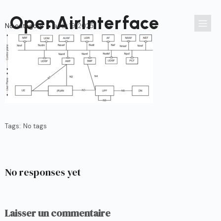
Passer
au
OpenAirInterface
contenu
No category
août 19, 2025
Tags:
No tags
No responses yet
Laisser un commentaire