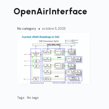
Passer
au
OpenAirInterface
contenu
No category
octobre 5, 2025
Tags:
No tags